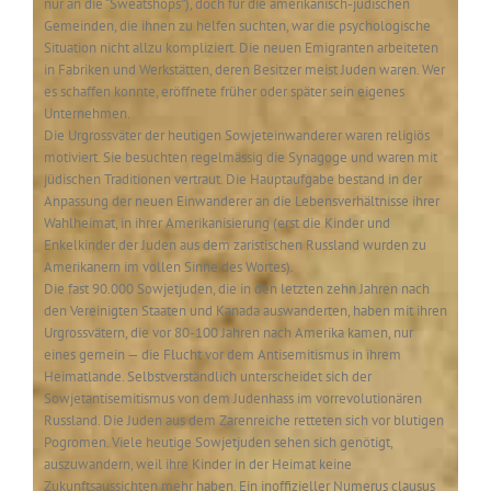
nur an die “Sweatshops”), doch für die amerikanisch-jüdischen
Gemeinden, die ihnen zu helfen suchten, war die psychologische
Situation nicht allzu kompliziert. Die neuen Emigranten arbeiteten
in Fabriken und Werkstätten, deren Besitzer meist Juden waren. Wer
es schaffen konnte, eröffnete früher oder später sein eigenes
Unternehmen.
Die Urgrossväter der heutigen Sowjeteinwanderer waren religiös
motiviert. Sie besuchten regelmässig die Synagoge und waren mit
jüdischen Traditionen vertraut. Die Hauptaufgabe bestand in der
Anpassung der neuen Einwanderer an die Lebensverhältnisse ihrer
Wahlheimat, in ihrer Amerikanisierung (erst die Kinder und
Enkelkinder der Juden aus dem zaristischen Russland wurden zu
Amerikanern im vollen Sinne des Wortes).
Die fast 90.000 Sowjetjuden, die in den letzten zehn Jahren nach
den Vereinigten Staaten und Kanada auswanderten, haben mit ihren
Urgrossvätern, die vor 80-100 Jahren nach Amerika kamen, nur
eines gemein — die Flucht vor dem Antisemitismus in ihrem
Heimatlande. Selbstverständlich unterscheidet sich der
Sowjetantisemitismus von dem Judenhass im vorrevolutionären
Russland. Die Juden aus dem Zarenreiche retteten sich vor blutigen
Pogromen. Viele heutige Sowjetjuden sehen sich genötigt,
auszuwandern, weil ihre Kinder in der Heimat keine
Zukunftsaussichten mehr haben. Ein inoffizieller Numerus clausus