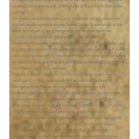
Gesellschaftsordnung und Lebensweise in Russland und Amerika
bedingt ist.
Der westliche Individualismus und die bisher völlig unbekannte
Freiheit wirken zumeist angsterregend. In der Sowjetunion ist die
Wahl des individuellen Lebensweges beschränkt. Nicht das
Individuum, sondern der Staat entscheidet. Trotz
nonkonformistischen Gedankengutes zahlreicher Schriftsteller und
Künstler aus der UdSSR flösst die unbeschränkte westliche Freiheit
dem sowjetjüdischen Durchschnittsemigranten eine gewisse Angst
ein. Er ist es nicht gewohnt, Entscheidungen selbständig zu treffen
und Risiken auf sich zu nehmen.
Manche Sowjetimmigranten fühlen sich in ihrer neuen Heimat
vereinsamt. In der Sowjetunion ist Freundschaft bedeutend
häufiger anzutreffen als in den Vereinigten Staaten. Ein
Sowjetbürger hat meist einige bewährte Freunde, denen er sein
Herz ausschütten kann. Freunde helfen einander aus. Dieses
Phänomen lässt sich teils auf russische Traditionen, teils auf einen
durch den totalitären Staat bedingten psychologischen
Schutzmechanismus zurückführen. Freundschaft ist in der UdSSR
von grösster psychologischer Bedeutung. Der Mensch braucht
individuelle Wärme, um dem Druck der Sowjetbürokratie
standhalten zu können. Den Emigranten aus der UdSSR fällt es