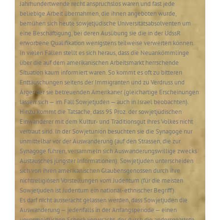
Jahrhundertwende recht anspruchslos waren und fast jede
beliebige Arbeit übernahmen, die ihnen angeboten wurde,
bemühen sich heute sowjetjüdische Universitätsabsolventen um
eine Beschäftigung, bei deren Ausübung sie die in der UdssR
erworbene Qualifikation wenigstens teilweise verwerten können.
In vielen Fällen stellt es sich heraus, dass die Neuankömmlinge
über die auf dem amerikanischen Arbeitsmarkt herrschende
Situation kaum informiert waren. So kommt es oft zu bitteren
Enttäuschungen seitens der Immigranten und zu Verdruss und
Ärger der sie betreuenden Amerikaner (gleichartige Erscheinungen
lassen sich — im Fall Sowjetjuden — auch in Israel beobachten).
Hinzu kommt die Tatsache, dass 95 Proz. der sowjetjüdischen
Einwanderer mit dem Kultur- und Traditionsgut ihres Volkes nicht
vertraut sind. In der Sowjetunion besuchten sie die Synagoge nur
unmittelbar vor der Auswanderung (auf den Strassen, die zur
Synagoge führen, versammeln sich Auswanderungswillige zwecks
Austausches jüngster Informationen). Sowjetjuden unterscheiden
sich von ihren amerikanischen Glaubensgenossen durch ihre
nichtreligiösen Vorstellungen vom Judentum (für die meisten
Sowjetjuden ist Judentum ein national-ethnischer Begriff).
Es darf nicht ausseracht gelassen werden, dass Sowjetjuden die
Auswanderung — jedenfalls in der Anfangsperiode — einen
unvermeidlichen Schock verursacht, der durch die andersgeartete