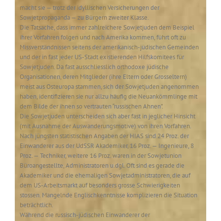
macht sie — trotz der idyllischen Versicherungen der
Sowjetpropaganda — zu Bürgern zweiter Klasse.
Die Tatsache, dass immer zahlreichere Sowjetjuden dem Beispiel
ihrer Vorfahren folgen und nach Amerika kommen, führt oft zu
Missverständnissen seitens der amerikanisch-jüdischen Gemeinden
und der in fast jeder US-Stadt existierenden Hilfskomitees für
Sowjetjuden. Da fast ausschliesslich orthodoxe jüdische
Organisationen, deren Mitglieder (ihre Eltern oder Grosseltern)
meist aus Osteuropa stammen, sich der Sowjetjuden angenommen
haben, identifizieren sie nur allzu häufig die Neuankömmlinge mit
dem Bilde der ihnen so vertrauten “russischen Ahnen”.
Die Sowjetjuden unterscheiden sich aber fast in jeglicher Hinsicht
(mit Ausnahme der Auswanderungsmotive) von ihren Vorfahren.
Nach jüngsten statistischen Angaben der HIAS sind 24 Proz. der
Einwanderer aus der UdSSR Akademiker, 16 Proz. — Ingenieure, 8
Proz. — Techniker, weitere 16 Proz. waren in der Sowjetunion
Büroangestellte, Administratoren u.dgl. Oft sind es gerade die
Akademiker und die ehemaligen Sowjetadministratoren, die auf
dem US-Arbeitsmarkt auf besonders grosse Schwierigkeiten
stossen. Mangelnde Englischkenntnisse komplizieren die Situation
beträchtlich.
Während die russisch-jüdischen Einwanderer der