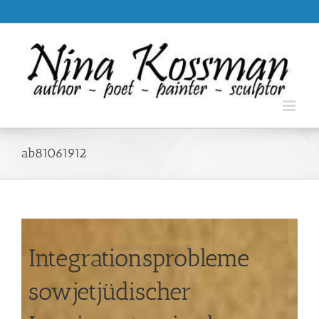
Skip
.
to
content
ab81061912
Integrationsprobleme
sowjetjüdischer