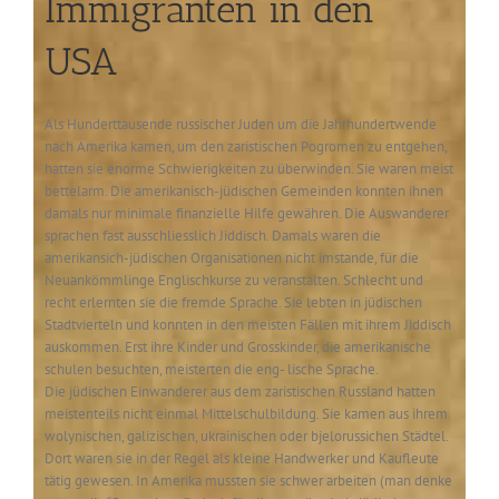
Immigranten in den
USA
Als Hunderttausende russischer Juden um die Jahrhundertwende
nach Amerika kamen, um den zaristischen Pogromen zu entgehen,
hatten sie enorme Schwierigkeiten zu überwinden. Sie waren meist
bettelarm. Die amerikanisch-jüdischen Gemeinden konnten ihnen
damals nur minimale finanzielle Hilfe gewähren. Die Auswanderer
sprachen fast ausschliesslich Jiddisch. Damals waren die
amerikansich-jüdischen Organisationen nicht imstande, für die
Neuankömmlinge Englischkurse zu veranstalten. Schlecht und
recht erlernten sie die fremde Sprache. Sie lebten in jüdischen
Stadtvierteln und konnten in den meisten Fällen mit ihrem Jiddisch
auskommen. Erst ihre Kinder und Grosskinder, die amerikanische
schulen besuchten, meisterten die eng- lische Sprache.
Die jüdischen Einwanderer aus dem zaristischen Russland hatten
meistenteils nicht einmal Mittelschulbildung. Sie kamen aus ihrem
wolynischen, galizischen, ukrainischen oder bjelorussichen Städtel.
Dort waren sie in der Regel als kleine Handwerker und Kaufleute
tätig gewesen. In Amerika mussten sie schwer arbeiten (man denke