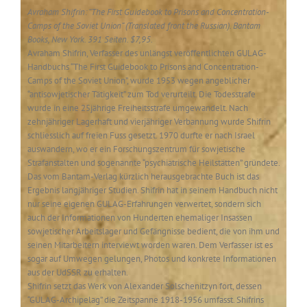
Avraham Shifrin: “The First Guidebook to Prisons and Concentration-
Camps of the Soviet Union” (Translated front the Russian). Bantam
Books, New York. 391 Seiten. $7,95.
Avraham Shifrin, Verfasser des unlängst veröffentlichten GULAG-
Handbuchs “The First Guidebook to Prisons and Concentration-
Camps of the Soviet Union”, wurde 1953 wegen angeblicher
“antisowjetischer Tätigkeit” zum Tod verurteilt. Die Todesstrafe
wurde in eine 25jährige Freiheitsstrafe umgewandelt. Nach
zehnjähriger Lagerhaft und vierjähriger Verbannung wurde Shifrin
schliesslich auf freien Fuss gesetzt. 1970 durfte er nach Israel
auswandern, wo er ein Forschungszentrum für sowjetische
Strafanstalten und sogenannte “psychiatrische Heilstätten” gründete.
Das vom Bantam-Verlag kürzlich herausgebrachte Buch ist das
Ergebnis langjähriger Studien. Shifrin hat in seinem Handbuch nicht
nur seine eigenen GULAG-Erfahrungen verwertet, sondern sich
auch der Informationen von Hunderten ehemaliger Insassen
sowjetischer Arbeitslager und Gefängnisse bedient, die von ihm und
seinen Mitarbeitern interviewt worden waren. Dem Verfasser ist es
sogar auf Umwegen gelungen, Photos und konkrete Informationen
aus der UdSSR zu erhalten.
Shifrin setzt das Werk von Alexander Solschenitzyn fort, dessen
“GULAG-Archipelag” die Zeitspanne 1918-1956 umfasst. Shifrins