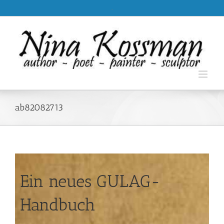
Skip
.
to
content
ab82082713
Ein neues GULAG-
Handbuch