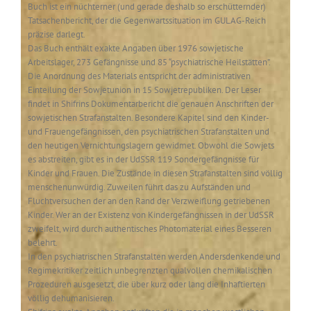
Buch ist ein nüchterner (und gerade deshalb so erschütternder)
Tatsachenbericht, der die Gegenwartssituation im GULAG-Reich
präzise darlegt.
Das Buch enthält exakte Angaben über 1976 sowjetische
Arbeitslager, 273 Gefängnisse und 85 “psychiatrische Heilstätten”.
Die Anordnung des Materials entspricht der administrativen
Einteilung der Sowjetunion in 15 Sowjetrepubliken. Der Leser
findet in Shifrins Dokumentarbericht die genauen Anschriften der
sowjetischen Strafanstalten. Besondere Kapitel sind den Kinder-
und Frauengefängnissen, den psychiatrischen Strafanstalten und
den heutigen Vernichtungslagern gewidmet. Obwohl die Sowjets
es abstreiten, gibt es in der UdSSR 119 Sondergefängnisse für
Kinder und Frauen. Die Zustände in diesen Strafanstalten sind völlig
menschenunwürdig. Zuweilen führt das zu Aufständen und
Fluchtversuchen der an den Rand der Verzweiflung getriebenen
Kinder. Wer an der Existenz von Kindergefängnissen in der UdSSR
zweifelt, wird durch authentisches Photomaterial eines Besseren
belehrt.
In den psychiatrischen Strafanstalten werden Andersdenkende und
Regimekritiker zeitlich unbegrenzten qualvollen chemikalischen
Prozeduren ausgesetzt, die über kurz oder lang die Inhaftierten
völlig dehumanisieren.