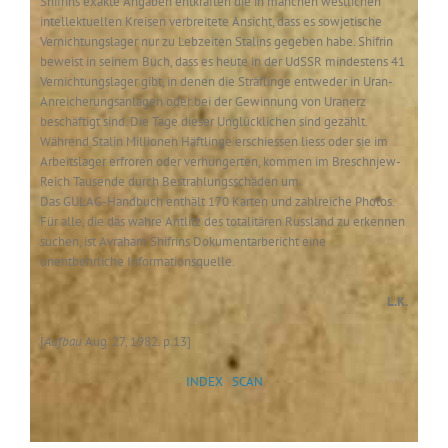
Shifrins exakte Angaben entkräften die in manchen westlichen
intellektuellen Kreisen verbreitete Ansicht, dass es sowjetische
Vernichtungslager nur zu Lebzeiten Stalins gegeben habe. Shifrin
beweist in seinem Buch, dass es heute in der UdSSR mindestens 41
Vernichtungslager gibt, in denen die Sträflinge entweder in Uran-
Anreicherungsanlagen oder bei der Gewinnung von Uranerz
beschäftigt sind. Die Tage dieser Unglücklichen sind gezählt.
Während Stalin Millionen Häftlinge erschiessen liess oder sie im
Arbeitslager erfroren oder verhungerten, kommen im Breschnjew-
Reich Tausende durch Bestrahlungsschäden um.
Das GULAG-Handbuch enthält 170 Karten und zahlreiche Photos.
Für alle, die das wahre Antlitz des totalitären Russland zu erkennen
suchen, ist Avraham Shifrins Dokumentarbericht eine
unentbehrliche Informationsquelle.
L.K.
[
Aufbau
Aug. 27, 1982. p.13]
INDEX
SCAN