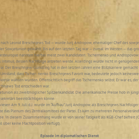
 nach Leonid Breschnjews Tod — wurde Jurij Andropow, ehemaliger Chef des sowj
er Sowjetunion gewählt. Bis auf den letzten Tag war — zumal im Westen — das gr
steuropas nannten hierbei meist zwei Kandidaten: Tschernenko und Andropovow. 
s Intimus, dessen Nachfolge antreten werde. Allerdings wurde nicht in genügende
. Der Breschnjew-Günstling hat in den letzten Jahren eine Blitzkarriere gemacht
r Umstand, dass Tscher- nenko Breschnjews Favorit war, bedeutete jedoch keineswe
tär wählen wurden. Offensichtlich begriff das Tschernenko selbst. Er war es, der
chnjews Tod entschieden war.
jetunion als zweitmöglicher Spitzenkandidat. Die amerikanische Presse hob in jüng
sekretärs beeinträchtigen könne.
rwiesen Am 9. Juli d.J. wurde im “Aufbau” Jurij Andropow als Breschnjews Nachfolge
tagte das Plenum des Zentralkomitees der Partei. Es kam zu mehreren Personalve
. In diesem Zusammenhang wurde er von seiner Tätigkeit als KGB-Chef befreit (Ch
l über keine Machtposition verfügt).
Episode im diplomatischen Dienst