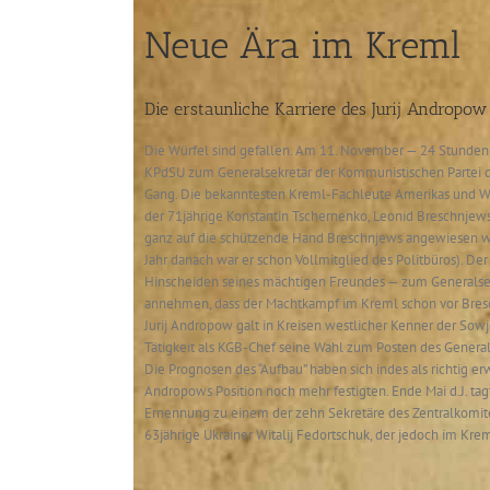
Neue Ära im Kreml
Die erstaunliche Karriere des Jurij Andropow
Die Würfel sind gefallen. Am 11. November — 24 Stunden
KPdSU zum Generalsekretär der Kommunistischen Partei d
Gang. Die bekanntesten Kreml-Fachleute Amerikas und We
der 71jährige Konstantin Tschernenko, Leonid Breschnjew
ganz auf die schützende Hand Breschnjews angewiesen war
Jahr danach war er schon Vollmitglied des Politbüros). De
Hinscheiden seines mächtigen Freundes — zum Generalsekre
annehmen, dass der Machtkampf im Kreml schon vor Bres
Jurij Andropow galt in Kreisen westlicher Kenner der Sow
Tätigkeit als KGB-Chef seine Wahl zum Posten des General
Die Prognosen des “Aufbau” haben sich indes als richtig e
Andropows Position noch mehr festigten. Ende Mai d.J. 
Ernennung zu einem der zehn Sekretäre des Zentralkomitee
63jährige Ukrainer Witalij Fedortschuk, der jedoch im Krem