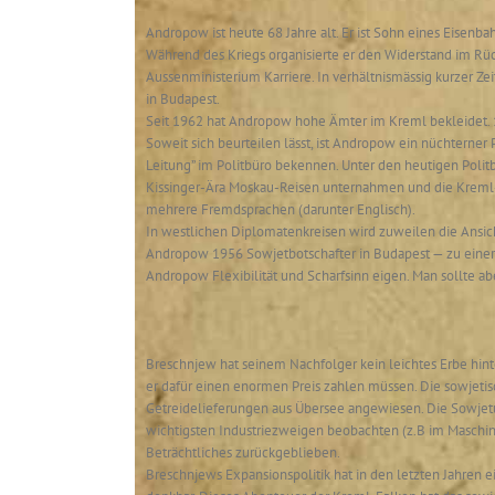
Andropow ist heute 68 Jahre alt. Er ist Sohn eines Eisenba
Während des Kriegs organisierte er den Widerstand im Rü
Aussenministerium Karriere. In verhältnismässig kurzer Z
in Budapest.
Seit 1962 hat Andropow hohe Ämter im Kreml bekleidet. 1
Soweit sich beurteilen lässt, ist Andropow ein nüchterner 
Leitung” im Politbüro bekennen. Unter den heutigen Polit
Kissinger-Ära Moskau-Reisen unternahmen und die Kreml-He
mehrere Fremdsprachen (darunter Englisch).
In westlichen Diplomatenkreisen wird zuweilen die Ansich
Andropow 1956 Sowjetbotschafter in Budapest — zu einer
Andropow Flexibilität und Scharfsinn eigen. Man sollte abe
Breschnjew hat seinem Nachfolger kein leichtes Erbe hint
er dafür einen enormen Preis zahlen müssen. Die sowjetisc
Getreidelieferungen aus Übersee angewiesen. Die Sowjetun
wichtigsten Industriezweigen beobachten (z.B im Maschin
Beträchtliches zurückgeblieben.
Breschnjews Expansionspolitik hat in den letzten Jahren ein