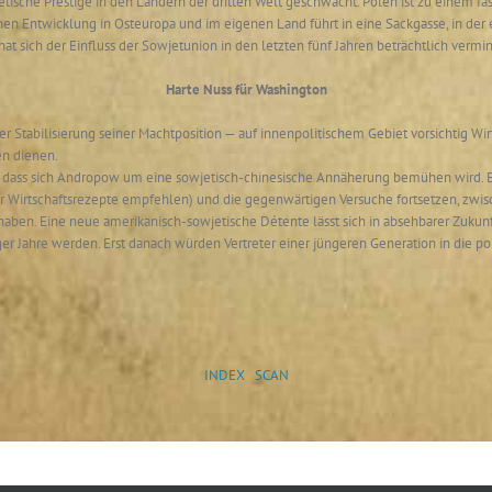
tische Prestige in den Ländern der dritten Welt geschwächt. Polen ist zu einem f
hen Entwicklung in Osteuropa und im eigenen Land führt in eine Sackgasse, in de
t sich der Einfluss der Sowjetunion in den letzten fünf Jahren beträchtlich vermin
Harte Nuss für Washington
er Stabilisierung seiner Machtposition — auf innenpolitischem Gebiet vorsichtig W
en dienen.
ten, dass sich Andropow um eine sowjetisch-chinesische Annäherung bemühen wird. Er
 Wirtschaftsrezepte empfehlen) und die gegenwärtigen Versuche fortsetzen, zwisc
 haben. Eine neue amerikanisch-sowjetische Détente lässt sich in absehbarer Zukun
 Jahre werden. Erst danach würden Vertreter einer jüngeren Generation in die pol
INDEX
SCAN