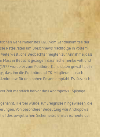
etischen Geheimdienstes KGB, vom Zentralkomitee der
osse Rätselraten um Breschnews Nachfolge in vollem
Viele westliche Beobachter neigten zur Annahme, dass
m Mass in Betracht gezogen, dass Tschernenko voll und
 (1977 wurde er zum Politbüro-Kandidaten gewählt; ein
gs, dass ihn die Politbüround ZK-Mitglieder — nach
 Andropow für den hohen Posten empfahl. Es lässt sich
ster Zeit mehrfach hervor, dass Andropows 15jährige
r genannt. Hierbei wurde auf Ereignisse hingewiesen, die
ränderungen. Von besonderer Bedeutung war Andropows
ef des sowjetischen Sicherheitsdienstes ist heute der