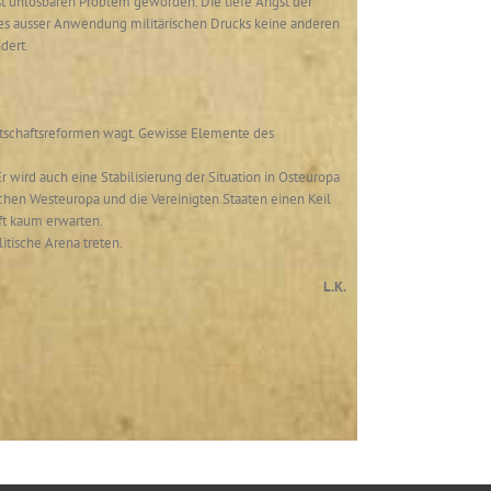
ast unlösbaren Problem geworden. Die tiefe Angst der
r es ausser Anwendung militärischen Drucks keine anderen
dert.
irtschaftsreformen wagt. Gewisse Elemente des
 wird auch eine Stabilisierung der Situation in Osteuropa
hen Westeuropa und die Vereinigten Staaten einen Keil
ft kaum erwarten.
itische Arena treten.
L.K.