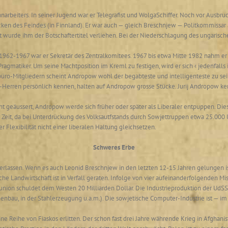
hnarbeiters. In seiner Jugend war er Telegrafist und WolgaSchiffer. Noch vor Ausbr
cken des Feindes (in Finnland). Er war auch — gleich Breschnjew — Politkommissa
eit wurde ihm der Botschaftertitel verliehen. Bei der Niederschlagung des ungaris
962-1967 war er Sekretär des Zentralkomitees. 1967 bis etwa Mitte 1982 nahm er
Pragmatiker. Um seine Machtposition im Kreml zu festigen, wird er sich ‹ jedenfalls
büro-Mitgliedern scheint Andropow wohl der begabteste und intelligenteste zu se
rren persönlich kennen, halten auf Andropow grosse Stücke. Jurij Andropow kennt 
t geäussert, Andropow werde sich früher oder später als Liberaler entpuppen. Dies
 Zeit, da bei Unterdrückung des Volksautfstands durch Sowjettruppen etwa 25.00
r Flexibilität nicht einer liberalen Haltung gleichsetzen.
Schweres Erbe
erlassen. Wenn es auch Leonid Breschnjew in den letzten 12-15 Jahren gelungen ist
he Landwirtschaft ist in Verfall geraten. Infolge von vier aufeinanderfolgenden Mi
ion schuldet dem Westen 20 Milliarden Dollar. Die Industrieproduktion der UdSSR 
enbau, in der Stahlerzeugung u.a.m.). Die sowjetische Computer-Industrie ist — i
e Reihe von Fiaskos erlitten. Der schon fast drei Jahre währende Krieg in Afghanista