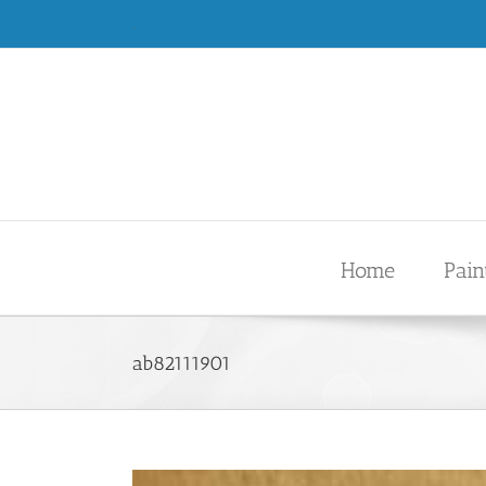
Skip
.
to
content
Home
Pain
ab82111901