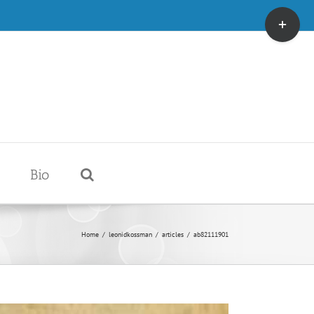
Toggle
Sliding
Bar
Area
Bio
Home
/
leonidkossman
/
articles
/
ab82111901