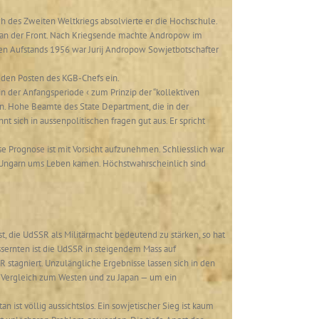
uch des Zweiten Weltkriegs absolvierte er die Hochschule.
r an der Front. Nach Kriegsende machte Andropow im
chen Aufstands 1956 war Jurij Andropow Sowjetbotschafter
 den Posten des KGB-Chefs ein.
 in der Anfangsperiode ‹ zum Prinzip der “kollektiven
in. Hohe Beamte des State Department, die in der
sich in aussenpolitischen fragen gut aus. Er spricht
e Prognose ist mit Vorsicht aufzunehmen. Schliesslich war
0 Ungarn ums Leben kamen. Höchstwahrscheinlich sind
, die UdSSR als Militärmacht bedeutend zu stärken, so hat
ssernten ist die UdSSR in steigendem Mass auf
stagniert. Unzulängliche Ergebnisse lassen sich in den
m Vergleich zum Westen und zu Japan — um ein
n ist völlig aussichtslos. Ein sowjetischer Sieg ist kaum