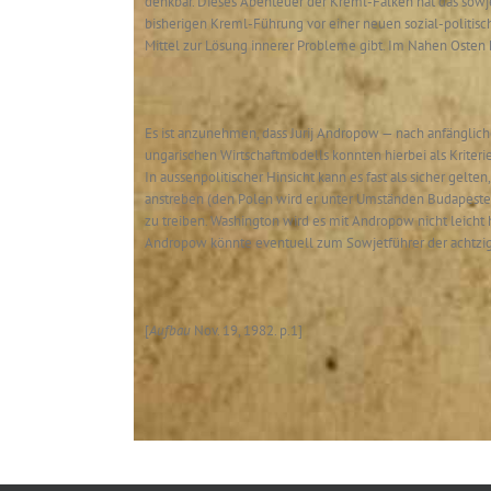
denkbar. Dieses Abenteuer der Kreml-Falken hat das sowje
bisherigen Kreml-Führung vor einer neuen sozial-politisc
Mittel zur Lösung innerer Probleme gibt. Im Nahen Osten ha
Es ist anzunehmen, dass Jurij Andropow — nach anfänglich
ungarischen Wirtschaftmodells konnten hierbei als Kriteri
In aussenpolitischer Hinsicht kann es fast als sicher gel
anstreben (den Polen wird er unter Umständen Budapester
zu treiben. Washington wird es mit Andropow nicht leicht
Andropow könnte eventuell zum Sowjetführer der achtziger
[
Aufbau
Nov. 19, 1982. p.1]