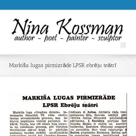
Skip
.
to
content
Markiša lugas pirmizrāde LPSR ebrēju teātrī